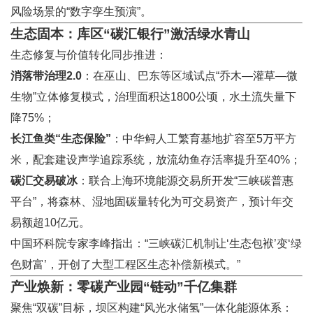
风险场景的“数字孪生预演”。
生态固本：库区“碳汇银行”激活绿水青山
生态修复与价值转化同步推进：
消落带治理2.0
：在巫山、巴东等区域试点“乔木—灌草—微
生物”立体修复模式，治理面积达1800公顷，水土流失量下
降75%；
长江鱼类“生态保险”
：中华鲟人工繁育基地扩容至5万平方
米，配套建设声学追踪系统，放流幼鱼存活率提升至40%；
碳汇交易破冰
：联合上海环境能源交易所开发“三峡碳普惠
平台”，将森林、湿地固碳量转化为可交易资产，预计年交
易额超10亿元。
中国环科院专家李峰指出：“三峡碳汇机制让‘生态包袱’变‘绿
色财富’，开创了大型工程区生态补偿新模式。”
产业焕新：零碳产业园“链动”千亿集群
聚焦“双碳”目标，坝区构建“风光水储氢”一体化能源体系：