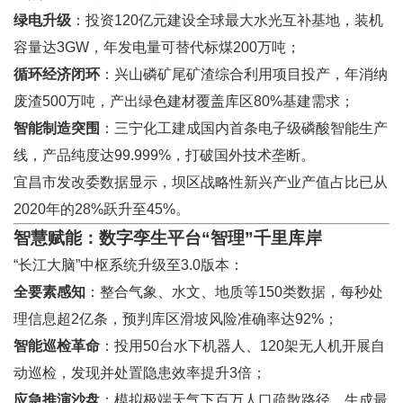
绿电升级
：投资120亿元建设全球最大水光互补基地，装机
容量达3GW，年发电量可替代标煤200万吨；
循环经济闭环
：兴山磷矿尾矿渣综合利用项目投产，年消纳
废渣500万吨，产出绿色建材覆盖库区80%基建需求；
智能制造突围
：三宁化工建成国内首条电子级磷酸智能生产
线，产品纯度达99.999%，打破国外技术垄断。
宜昌市发改委数据显示，坝区战略性新兴产业产值占比已从
2020年的28%跃升至45%。
智慧赋能：数字孪生平台“智理”千里库岸
“长江大脑”中枢系统升级至3.0版本：
全要素感知
：整合气象、水文、地质等150类数据，每秒处
理信息超2亿条，预判库区滑坡风险准确率达92%；
智能巡检革命
：投用50台水下机器人、120架无人机开展自
动巡检，发现并处置隐患效率提升3倍；
应急推演沙盘
：模拟极端天气下百万人口疏散路径，生成最