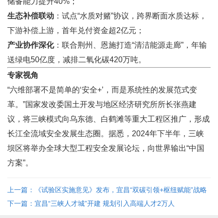
储备能力提升40%；
生态补偿联动
：试点“水质对赌”协议，跨界断面水质达标，
下游补偿上游，首年兑付资金超2亿元；
产业协作深化
：联合荆州、恩施打造“清洁能源走廊”，年输
送绿电50亿度，减排二氧化碳420万吨。
专家视角
“六维部署不是简单的‘安全+’，而是系统性的发展范式变
革。”国家发改委国土开发与地区经济研究所所长张燕建
议，将三峡模式向乌东德、白鹤滩等重大工程区推广，形成
长江全流域安全发展生态圈。据悉，2024年下半年，三峡
坝区将举办全球大型工程安全发展论坛，向世界输出“中国
方案”。
上一篇：《试验区实施意见》发布，宜昌“双碳引领+枢纽赋能”战略
解码 ...
下一篇：宜昌“三峡人才城”开建 规划引入高端人才2万人