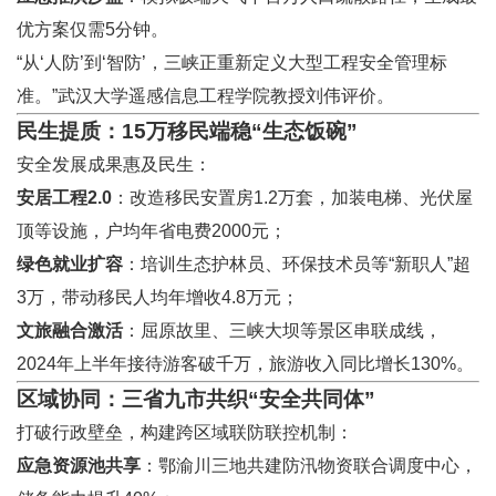
优方案仅需5分钟。
“从‘人防’到‘智防’，三峡正重新定义大型工程安全管理标
准。”武汉大学遥感信息工程学院教授刘伟评价。
民生提质：15万移民端稳“生态饭碗”
安全发展成果惠及民生：
安居工程2.0
：改造移民安置房1.2万套，加装电梯、光伏屋
顶等设施，户均年省电费2000元；
绿色就业扩容
：培训生态护林员、环保技术员等“新职人”超
3万，带动移民人均年增收4.8万元；
文旅融合激活
：屈原故里、三峡大坝等景区串联成线，
2024年上半年接待游客破千万，旅游收入同比增长130%。
区域协同：三省九市共织“安全共同体”
打破行政壁垒，构建跨区域联防联控机制：
应急资源池共享
：鄂渝川三地共建防汛物资联合调度中心，