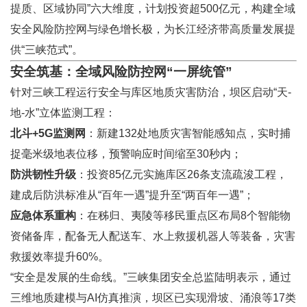
提质、区域协同”六大维度，计划投资超500亿元，构建全域
安全风险防控网与绿色增长极，为长江经济带高质量发展提
供“三峡范式”。
安全筑基：全域风险防控网“一屏统管”
针对三峡工程运行安全与库区地质灾害防治，坝区启动“天-
地-水”立体监测工程：
北斗+5G监测网
：新建132处地质灾害智能感知点，实时捕
捉毫米级地表位移，预警响应时间缩至30秒内；
防洪韧性升级
：投资85亿元实施库区26条支流疏浚工程，
建成后防洪标准从“百年一遇”提升至“两百年一遇”；
应急体系重构
：在秭归、夷陵等移民重点区布局8个智能物
资储备库，配备无人配送车、水上救援机器人等装备，灾害
救援效率提升60%。
“安全是发展的生命线。”三峡集团安全总监陆明表示，通过
三维地质建模与AI仿真推演，坝区已实现滑坡、涌浪等17类