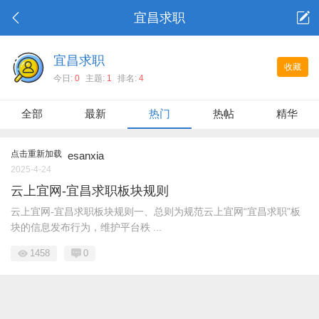
宜昌求职
宜昌求职
收藏
今日:
0
主题:
1
排名:
4
全部
最新
热门
热帖
精华
点击重新加载
esanxia
2025-4-24
云上宜网-宜昌求职板块规则
云上宜网-宜昌求职板块规则一、总则为规范云上宜网“宜昌求职”板
块的信息发布行为，维护平台秩 ...
1458
0