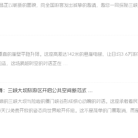
昌正以崭新的面貌，向全国游客发出诚挚的邀请，邀您一同探秘三峡
直的崖壁平稳升降。这座高差达142米的悬崖电梯，让日均3.6万游
造，这场跨越时空的对话正在 ...
：三峡大坝旅游区开启公共空间新范式 ...
峨的三峡大坝与险峻的夔门峡谷形成惊心动魄的对话。这座承载着民
年春天以免费开放的姿态向世界敞开怀抱。这不是简单的门票取消，而