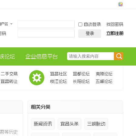
用户名
自动登录
找回密码
密码
立即注册
登录
峡论坛
企业信息平台
搜
二手交易
宜昌社区
宜都论坛
夷陵论坛
宜昌转让
枝江论坛
长阳论坛
五峰论坛
索
相关分类
新闻资讯
宜昌头条
三峡脉动
君等历史