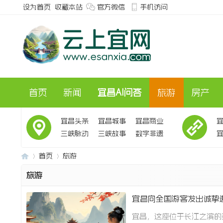
设为首页
收藏本站
官方微信
手机访问
首页
新闻
宜昌AI问答
旅游
房产
宜昌头条
宜昌城事
宜昌商业
三峡脉动
三峡故事
数字非遗
会
首页
旅游
旅游
宜昌向全国游客发出诚挚
三
›
›
宜昌，这座位于长江之滨的