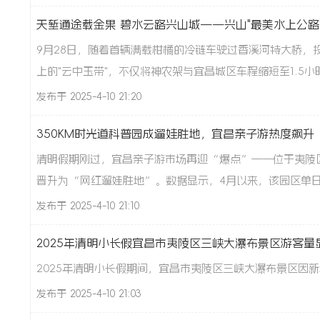
天堑通途载金果 碧水云路兴山城——兴山"最美水上公路"
9月28日，随着首辆满载柑橘的冷链车驶过香溪河特大桥，
上的"云中玉带"，不仅将神农架与宜昌城区车程缩短至1.5小时
线
发布于 2025-4-10 21:20
350KM时光道科普园成遛娃胜地，宜昌亲子游热度飙升
清明假期刚过，宜昌亲子游市场再迎“爆点”——位于夷陵区
晋升为“网红遛娃胜地”。数据显示，4月以来，该园区单日接待
发布于 2025-4-10 21:10
2025年清明小长假宜昌市夷陵区三峡大瀑布景区游客量显著
2025年清明小长假期间，宜昌市夷陵区三峡大瀑布景区因
发布于 2025-4-10 21:03