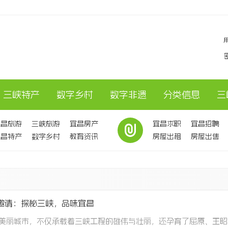
三峡特产
数字乡村
数字非遗
分类信息
三
宜昌旅游
三峡旅游
宜昌房产
宜昌求职
宜昌招聘
宜昌特产
数字乡村
教育资讯
房屋出租
房屋出售
邀请：探秘三峡，品味宜昌
美丽城市，不仅承载着三峡工程的雄伟与壮丽，还孕育了屈原、王昭