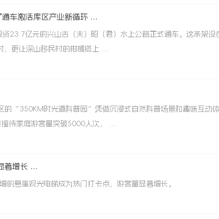
通车激活库区产业新循环 ...
投资23.7亿元的兴山古（夫）昭（君）水上公路正式通车。这条架设
，更让深山移民村的柑橘搭上 ...
的“350KM时光道科普园”凭借沉浸式自然科普场景和趣味互动
家庭游客量突破5000人次， ...
增长 ...
新增的悬崖观光电梯成为热门打卡点，游客量显著增长。