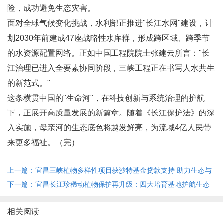
险，成功避免生态灾害。
面对全球气候变化挑战，水利部正推进"长江水网"建设，计
划2030年前建成47座战略性水库群，形成跨区域、跨季节
的水资源配置网络。正如中国工程院院士张建云所言："长
江治理已进入全要素协同阶段，三峡工程正在书写人水共生
的新范式。"
这条横贯中国的"生命河"，在科技创新与系统治理的护航
下，正展开高质量发展的新篇章。随着《长江保护法》的深
入实施，母亲河的生态底色将越发鲜亮，为流域4亿人民带
来更多福祉。（完）
上一篇：宜昌三峡植物多样性项目获沙特基金贷款支持 助力生态与
民生双提升 ...
下一篇：宜昌长江珍稀动植物保护再升级：四大培育基地护航生态
多样性 ...
相关阅读