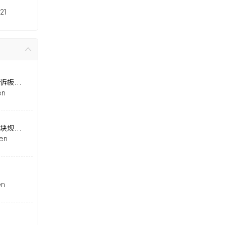
esanxia
21
esanxia
esanxia
云上宜网-网站内容违规投诉板块 ...
en
云上宜网-建言献策栏目板块规则 ...
en
en