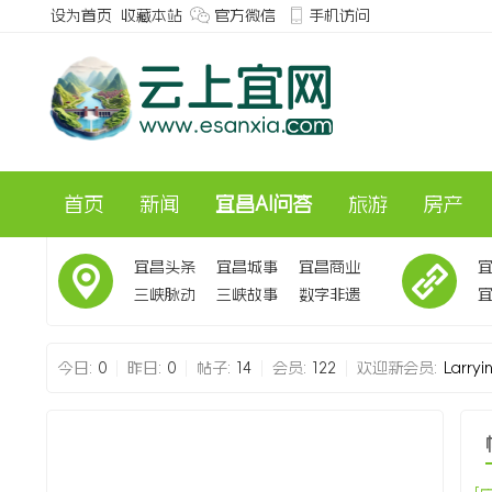
设为首页
收藏本站
官方微信
手机访问
首页
新闻
宜昌AI问答
旅游
房产
宜昌头条
宜昌城事
宜昌商业
三峡脉动
三峡故事
数字非遗
会
今日:
0
|
昨日:
0
|
帖子:
14
|
会员:
122
|
欢迎新会员:
Larryin