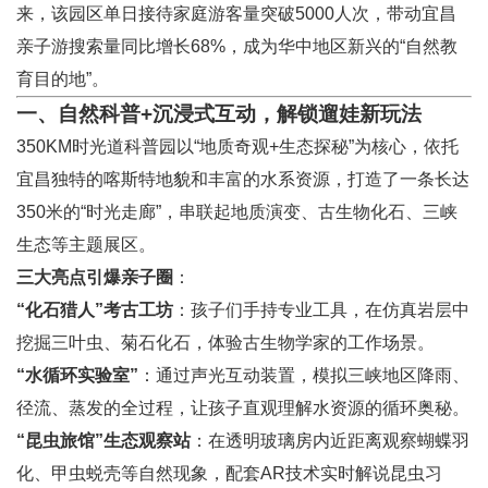
来，该园区单日接待家庭游客量突破5000人次，带动宜昌
亲子游搜索量同比增长68%，成为华中地区新兴的“自然教
育目的地”。
一、自然科普+沉浸式互动，解锁遛娃新玩法
350KM时光道科普园以“地质奇观+生态探秘”为核心，依托
宜昌独特的喀斯特地貌和丰富的水系资源，打造了一条长达
350米的“时光走廊”，串联起地质演变、古生物化石、三峡
生态等主题展区。
三大亮点引爆亲子圈
：
“化石猎人”考古工坊
：孩子们手持专业工具，在仿真岩层中
挖掘三叶虫、菊石化石，体验古生物学家的工作场景。
“水循环实验室”
：通过声光互动装置，模拟三峡地区降雨、
径流、蒸发的全过程，让孩子直观理解水资源的循环奥秘。
“昆虫旅馆”生态观察站
：在透明玻璃房内近距离观察蝴蝶羽
化、甲虫蜕壳等自然现象，配套AR技术实时解说昆虫习