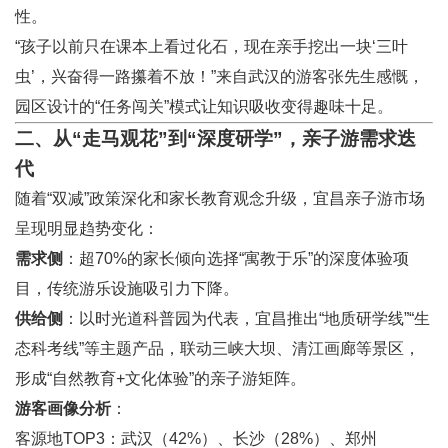
性。
“孩子以前只在课本上看过化石，现在亲手挖出一块‘三叶
虫’，兴奋得一路攥着不放！”来自武汉的游客张先生感慨，
园区设计的“任务闯关”模式让知识吸收变得趣味十足。
二、从“走马观花”到“深度研学”，亲子游需求迭
代
随着“双减”政策深化和家长教育观念升级，宜昌亲子游市场
呈现明显趋势变化：
需求侧
：超70%的家长倾向选择“寓教于乐”的深度体验项
目，传统游乐设施吸引力下降。
供给侧
：以时光道科普园为代表，宜昌推出“地质研学线”“生
态科考线”等主题产品，联动三峡大坝、清江画廊等景区，
形成“自然教育+文化体验”的亲子游矩阵。
游客画像分析
：
客源地TOP3：武汉（42%）、长沙（28%）、郑州