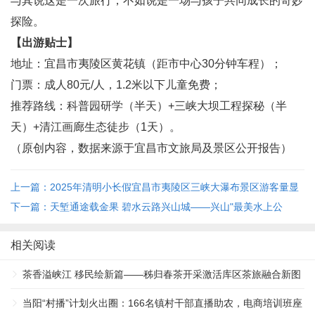
与其说这是一次旅行，不如说是一场与孩子共同成长的奇妙
探险。
【出游贴士】
地址：宜昌市夷陵区黄花镇（距市中心30分钟车程）；
门票：成人80元/人，1.2米以下儿童免费；
推荐路线：科普园研学（半天）+三峡大坝工程探秘（半
天）+清江画廊生态徒步（1天）。
（原创内容，数据来源于宜昌市文旅局及景区公开报告）
上一篇：2025年清明小长假宜昌市夷陵区三峡大瀑布景区游客量显
著增长 ...
下一篇：天堑通途载金果 碧水云路兴山城——兴山"最美水上公
路"通车激活库区产业新循环 ...
相关阅读
茶香溢峡江 移民绘新篇——秭归春茶开采激活库区茶旅融合新图
景 ...
当阳“村播”计划火出圈：166名镇村干部直播助农，电商培训班座