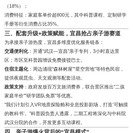
（18%）；
消费特征：家庭客单价超800元，其中科普课程、定制研学
手册等衍生消费占比35%。
三、配套升级+政策赋能，宜昌抢占亲子游赛道
为承接亲子游热度，宜昌多维度优化服务链条：
交通便利化
：开通“武汉—宜昌”亲子专列，3小时直达景
区；市区至科普园增设免费接驳巴士。
住宿主题化
：周边涌现“森林树屋”“星空营地”等特色民宿，
提供夜观昆虫、天文观测等配套活动。
政策支持
：政府发放百万文旅消费券，联合景区推出“二孩
家庭半价”“研学团队免票”等优惠。
“我们计划引入VR地质探险舱和全息投影剧场，打造‘可触摸
的教科书’。”科普园负责人透露，二期工程将深化与中科院
武汉分院的合作，开发更多互动课程。
四、亲子游爆火背后的“宜昌模式”