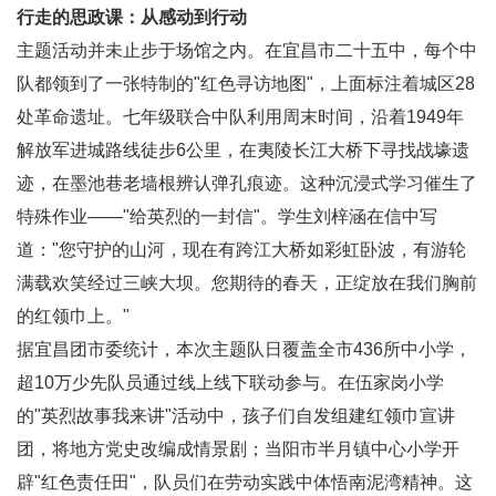
行走的思政课：从感动到行动
主题活动并未止步于场馆之内。在宜昌市二十五中，每个中
队都领到了一张特制的"红色寻访地图"，上面标注着城区28
处革命遗址。七年级联合中队利用周末时间，沿着1949年
解放军进城路线徒步6公里，在夷陵长江大桥下寻找战壕遗
迹，在墨池巷老墙根辨认弹孔痕迹。这种沉浸式学习催生了
特殊作业——"给英烈的一封信"。学生刘梓涵在信中写
道："您守护的山河，现在有跨江大桥如彩虹卧波，有游轮
满载欢笑经过三峡大坝。您期待的春天，正绽放在我们胸前
的红领巾上。"
据宜昌团市委统计，本次主题队日覆盖全市436所中小学，
超10万少先队员通过线上线下联动参与。在伍家岗小学
的"英烈故事我来讲"活动中，孩子们自发组建红领巾宣讲
团，将地方党史改编成情景剧；当阳市半月镇中心小学开
辟"红色责任田"，队员们在劳动实践中体悟南泥湾精神。这