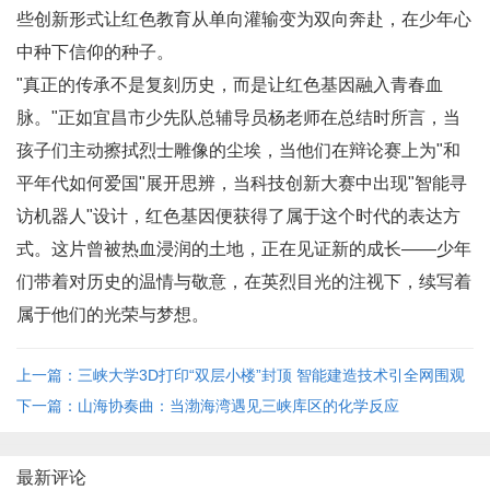
些创新形式让红色教育从单向灌输变为双向奔赴，在少年心
中种下信仰的种子。
"真正的传承不是复刻历史，而是让红色基因融入青春血
脉。"正如宜昌市少先队总辅导员杨老师在总结时所言，当
孩子们主动擦拭烈士雕像的尘埃，当他们在辩论赛上为"和
平年代如何爱国"展开思辨，当科技创新大赛中出现"智能寻
访机器人"设计，红色基因便获得了属于这个时代的表达方
式。这片曾被热血浸润的土地，正在见证新的成长——少年
们带着对历史的温情与敬意，在英烈目光的注视下，续写着
属于他们的光荣与梦想。
上一篇：三峡大学3D打印“双层小楼”封顶 智能建造技术引全网围观
下一篇：山海协奏曲：当渤海湾遇见三峡库区的化学反应
最新评论