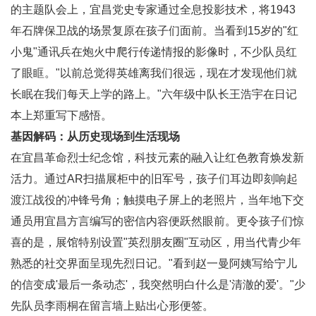
的主题队会上，宜昌党史专家通过全息投影技术，将1943
年石牌保卫战的场景复原在孩子们面前。当看到15岁的"红
小鬼"通讯兵在炮火中爬行传递情报的影像时，不少队员红
了眼眶。"以前总觉得英雄离我们很远，现在才发现他们就
长眠在我们每天上学的路上。"六年级中队长王浩宇在日记
本上郑重写下感悟。
基因解码：从历史现场到生活现场
在宜昌革命烈士纪念馆，科技元素的融入让红色教育焕发新
活力。通过AR扫描展柜中的旧军号，孩子们耳边即刻响起
渡江战役的冲锋号角；触摸电子屏上的老照片，当年地下交
通员用宜昌方言编写的密信内容便跃然眼前。更令孩子们惊
喜的是，展馆特别设置"英烈朋友圈"互动区，用当代青少年
熟悉的社交界面呈现先烈日记。"看到赵一曼阿姨写给宁儿
的信变成'最后一条动态'，我突然明白什么是'清澈的爱'。"少
先队员李雨桐在留言墙上贴出心形便签。