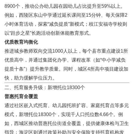
8900个，推动公办幼儿园在园幼儿占比提升至59%以上。
例如，西陵区东山中学通过延长课间至15分钟、每天保障2
小时体育活动，探索“减负提质”新模式；枝江安福寺学校则
以“跬步之星”长跑活动创新体能教育形式。
优质教育均衡化
推进城乡教师双向交流1000人以上，每个县市重点建设1所
优质高中，并通过集团化办学、课程改革（如“中小学减负
提质十条”）提升教学质量。同时，城区4所高中项目建设加
快，助力缓解学位压力。
二、托育服务升级：新增托位18300个
普惠托育全覆盖
通过社区嵌入式托育、幼儿园托班扩容、家庭托育点等多元
模式，新增托位18300个，实现千人口托位数4.66个。例
如，西城区推动普惠托位街道全覆盖，提供健康体检与卫生
指导；海淀区则通过政策补助与安全保险支持托育机构发