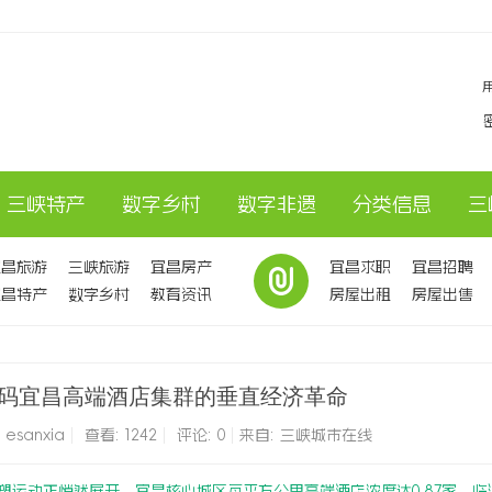
三峡特产
数字乡村
数字非遗
分类信息
三
宜昌旅游
三峡旅游
宜昌房产
宜昌求职
宜昌招聘
宜昌特产
数字乡村
教育资讯
房屋出租
房屋出售
码宜昌高端酒店集群的垂直经济革命
:
esanxia
|
查看:
1242
|
评论: 0
|
来自: 三峡城市在线
塑运动正悄然展开。宜昌核心城区每平方公里高端酒店浓度达0.87家，