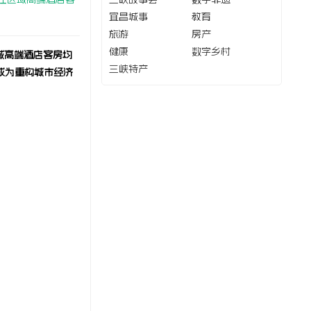
宜昌城事
教育
旅游
房产
健康
数字乡村
域高端酒店客房均
三峡特产
成为重构城市经济