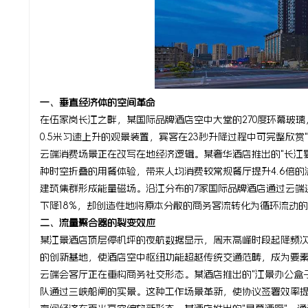
线
一、垂直经济体的空间革命
在伍家岗长江之畔，某国际品牌酒店空中大堂的270度环幕玻
0.5米匀速上升的观景装置，宾客在23秒升降过程中可完整欣
云端消费场景正在改写在地经济逻辑。某奢华酒店推出的"长江
种时空折叠的用餐体验，带来人均消费较常规餐厅提升4.6倍
建筑集群形成能量磁场。沿江分布的7家国际品牌酒店通过云端
下降18%，却创造性地将原本分散的商务客流转化为循环流动
二、流量聚合器的裂变效应
某江景酒店顶层停机坪的夜航数据显示，周末高峰时段起降频次
的创新基地，使酒店空中枢纽功能超越传统交通范畴，成为要
云端会客厅正在重构商务社交形态。某酒店推出的"江景办公盒
队通过三峡船闸的实景。这种工作场景革新，使协议签署效率提