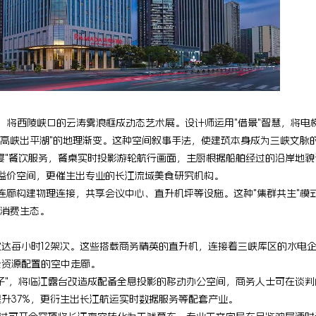
璃，将西陵峡口的云涛雾浪框成动态艺术展。设计师运用"借景"智慧，将电
赏"高峡出平湖"的地理渐变。这种空间叙事手法，使建筑本身成为三峡文脉
宴"餐饮服务，餐桌实时投影游轮航行画面，主厨根据船舶经过的沿岸地
的溢价空间，更催生出专业的长江流域美食研究机构。
连廊构建物理连接，共享会议中心、直升机坪等设施。这种"集群共生"模
的消费生态。
达每小时12架次。这些搭载商务精英的直升机，连接着三峡库区的水电
素资源配置的空中走廊。
子"，将临江露台改造成配备全息投影的移动办公空间，商务人士可在谈
升37%，更衍生出长江航运实时数据服务等配套产业。