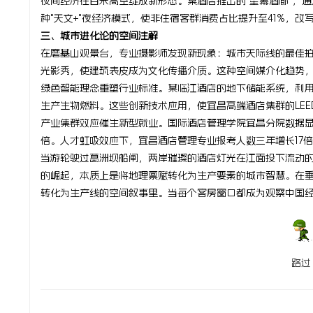
夜间经济在百米高空绽放新形态。某酒店推出的"星幕酒廊"，
种"天文+"夜经济模式，使非住宿客群消费占比提升至41%，改
三、城市进化论的空间注解
在磨基山观景台，专业摄影师发现新现象：城市天际线的最佳拍
光影秀，使建筑表皮成为文化传播介质。这种空间媒介化趋势
绿色智能理念重塑行业标准。某临江酒店的地下储能系统，利用
生产生物燃料。这些创新技术应用，使宜昌高端酒店集群的LEE
产业集群效应催生新型就业。国际酒店管理学院宜昌分院数据显
倍。人才虹吸效应下，宜昌酒店管理专业报考人数三年增长17
当游轮驶过葛洲坝船闸，两岸璀璨的酒店灯光在江面投下流动
的崛起，本质上是将地理禀赋转化为生产要素的城市智慧。在
转化为生产线的空间叙事里。当每个客房窗口都成为观察中国
路过