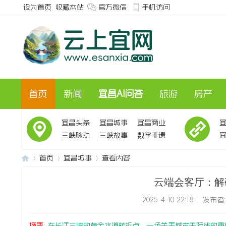
设为首页
收藏本站
官方微信
手机访问
首页
新闻
宜昌AI问答
旅游
房产
宜昌头条
宜昌城事
宜昌商业
三峡脉动
三峡故事
数字非遗
会
首页
宜昌城事
查看内容
云端会客厅：解
2025-4-10 22:18
|
发布者
三
›
›
›
摘要
: 在长江三峡的黄金水道转折点，一场关于城市天际线的重