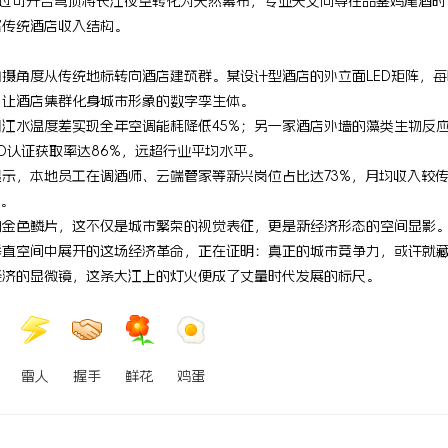
通过可开合穹顶将长江夜空转化为天然幕布，专业天文向导在品鉴鸡尾酒
写传统酒店收入结构。
摄角度从传统地标转向酒店建筑群。某设计型酒店的外立面LED矩阵，
，让酒店集群化身城市形象的数字孪生体。
江水温度差实现全年空调能耗降低45%；另一家酒店外墙的藻类生物反
D认证获取率达86%，远超行业平均水平。
示，本地员工在调酒师、云端管家等新兴岗位占比达73%，月均收入较传统
倍。
的金色鳞片，这不仅是城市繁荣的视觉表征，更是新经济形态的空间显影
垂直空间中展开的这场经济革命，正在证明：真正的城市竞争力，或许就
经济的显微镜，这条大江上的灯火便成了丈量时代发展的标尺。
雷人
握手
鲜花
鸡蛋