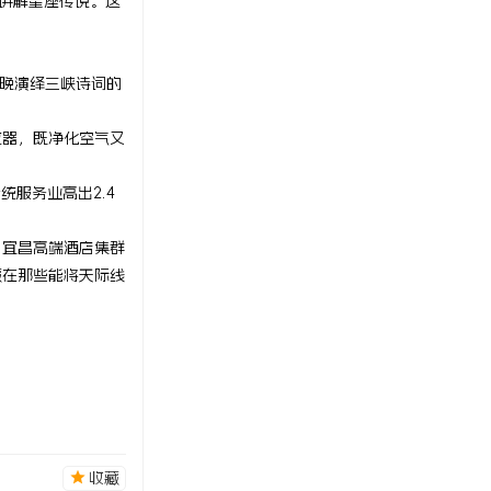
时讲解星座传说。这
每晚演绎三峡诗词的
应器，既净化空气又
服务业高出2.4
。宜昌高端酒店集群
藏在那些能将天际线
收藏