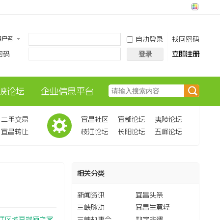
用户名
自动登录
找回密码
密码
立即注册
登录
峡论坛
企业信息平台
搜
二手交易
宜昌社区
宜都论坛
夷陵论坛
宜昌转让
枝江论坛
长阳论坛
五峰论坛
索
相关分类
新闻资讯
宜昌头条
三峡脉动
宜昌生意经
临江区域高端酒店客
三峡故事会
数字非遗