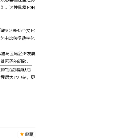
乡》。这种具象化的
间技艺等43个文化
技艺由此获得数字化
标准与区域经济发展
迁徙密码的钥匙。
统博物馆的静默感
世界最大水电站，更
收藏