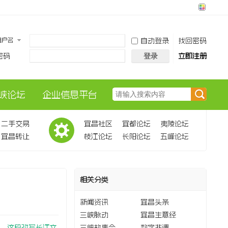
用户名
自动登录
找回密码
密码
立即注册
登录
峡论坛
企业信息平台
搜
二手交易
宜昌社区
宜都论坛
夷陵论坛
宜昌转让
枝江论坛
长阳论坛
五峰论坛
索
相关分类
新闻资讯
宜昌头条
三峡脉动
宜昌生意经
馆，这段改写长江文
三峡故事会
数字非遗