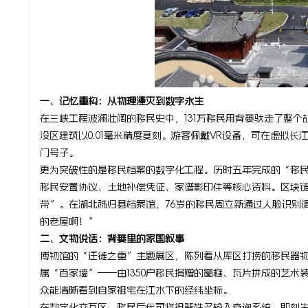
线
一、记忆重构：从物理湮灭到数字永生
在三峡工程波澜壮阔的移民史中，131万移民用背篓驮走了整
没区建筑以0.01毫米精度复刻。游客佩戴VR设备，可在虚拟
门号子。
更为突破性的是移民档案的数字化工程。历时五年完成的“移民
移民安置协议、土地补偿凭证、家谱影印件等核心资料。区块
带”。在湖北秭归县档案馆，76岁的移民周立新通过人脸识别
的老屋啊！”
二、文物说话：背篓里的家国叙事
博物馆的“迁徙之重”主题展区，陈列着从库区打捞的移民器
属“百家墙”——由1350户移民捐赠的窗框、瓦片拼成的艺
众能清晰看到自家祖宅在江水下的经纬坐标。
在数字化交互区，移民后代可将祖辈姓名输入查询系统，即刻