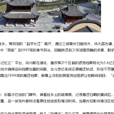
个故乡。博物馆的“数字长江”展厅，通过三维激光扫描技术，将大昌古镇
长江中“穿越”到1997年的奉节码头，目睹拆迁前夕茶馆里蒸腾的茶雾，聆
记忆云”平台，将分散在湖北、重庆等21个区县的纸质档案转化为3.6亿
链技术确保每份档案加盖时间戳，北斗定位系统还原搬迁轨迹，形成不可
调取出1999年的搬迁档案，屏幕上浮现的房屋测绘图纸让他瞬间泪目：“
物：刻着水位线的门牌号、装着故乡土的玻璃瓶、记录搬迁日期的搪瓷缸
术装置，每一块残片都标注着原住地海拔和淹没时间。当激光投影将淹没区
生成个性化家族迁徙图谱。输入“张建华”这个名字，屏幕便显示出其家