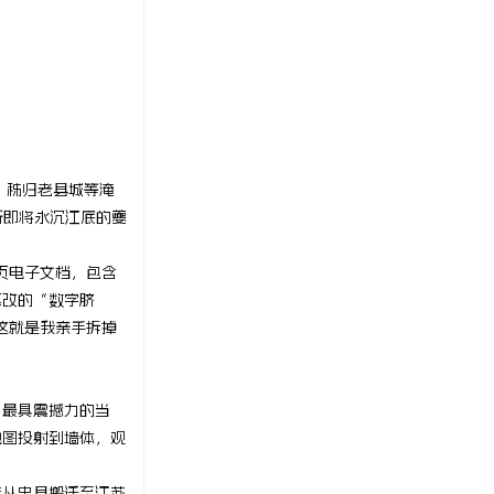
、秭归老县城等淹
听即将永沉江底的夔
页电子文档，包含
篡改的“数字脐
这就是我亲手拆掉
。最具震撼力的当
地图投射到墙体，观
族从忠县搬迁至江苏