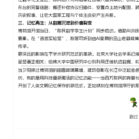
东台的完整链路：搬迁补偿协议扫描件、安置点土地分配图、
历史叙事，让宏大国家工程与个体生命史产生共振。
三、记忆再生：从数据沉淀到价值裂变
博物馆开馆当日，“移民数字孪生计划”同步启动。借助AI训练
要素。在“语言实验室”，游客可听到由AI复原的巫山老县城
传承。
更深远的影响在于学术研究范式的革新。北京大学社会学系已接
呈显著正相关；哈佛大学中国研究中心则利用迁徙轨迹数据，
当夕阳掠过博物馆的曲面玻璃幕墙，建筑倒影在长江中泛起金
伤，有的是用科技重新激活的记忆动能——当百万移民的背篓
开创了人类文明记忆保存的新范式。正如镌刻在博物馆序厅的
路过