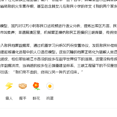
跨省转移的火车票存根，甚至包含其女儿在移民小学的作文《我的两个家
模型，馆方对12万小时移民口述视频进行语义分析，提炼出库区方言、民
集市叫卖声；非遗展演区里，机械臂正模仿移民工匠编织三峡背篓，传统
入移民档案数据库，通过机器学习分析50万份安置协议，发现移民补偿
构建起城镇化进程中的人口适应模型。这些沉睡的档案正转化为破解人类
色波纹，恰似那些被江水吞没的故乡在数字世界投下的涟漪。这里没有传
化作数据洪流，当消逝的故乡在云端重建坐标系，三峡工程留下的不仅是
那句话：“我们带不走的，终将以另一种方式归来。”
雷人
握手
鲜花
鸡蛋