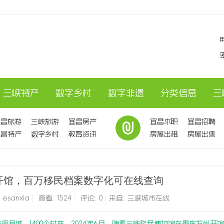
三峡特产
数字乡村
数字非遗
分类信息
三
宜昌旅游
三峡旅游
宜昌房产
宜昌求职
宜昌招聘
宜昌特产
数字乡村
教育资讯
房屋出租
房屋出售
开馆，百万移民档案数字化可在线查询
:
esanxia
|
查看:
1524
|
评论: 0
|
来自: 三峡城市在线
3座县城、1400个村庄。2024年6月，随着三峡移民博物馆在重庆万州开