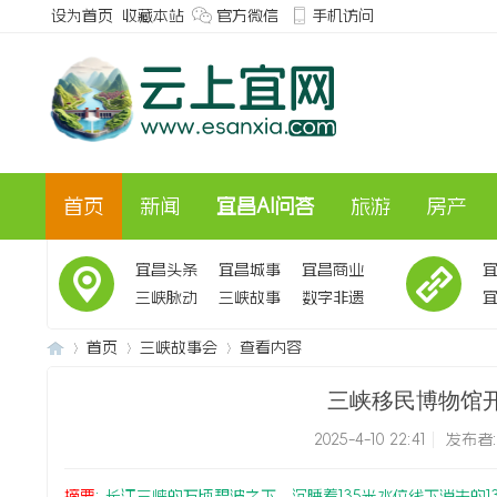
设为首页
收藏本站
官方微信
手机访问
首页
新闻
宜昌AI问答
旅游
房产
宜昌头条
宜昌城事
宜昌商业
三峡脉动
三峡故事
数字非遗
会
首页
三峡故事会
查看内容
三峡移民博物馆
2025-4-10 22:41
|
发布者
三
›
›
›
摘要
: 长江三峡的万顷碧波之下，沉睡着135米水位线下消失的1