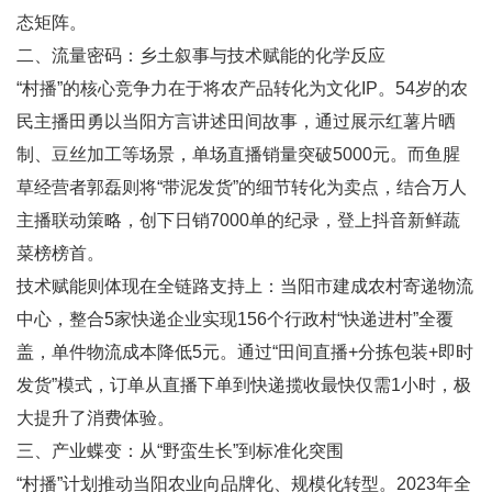
态矩阵。
二、流量密码：乡土叙事与技术赋能的化学反应
“村播”的核心竞争力在于将农产品转化为文化IP。54岁的农
民主播田勇以当阳方言讲述田间故事，通过展示红薯片晒
制、豆丝加工等场景，单场直播销量突破5000元。而鱼腥
草经营者郭磊则将“带泥发货”的细节转化为卖点，结合万人
主播联动策略，创下日销7000单的纪录，登上抖音新鲜蔬
菜榜榜首。
技术赋能则体现在全链路支持上：当阳市建成农村寄递物流
中心，整合5家快递企业实现156个行政村“快递进村”全覆
盖，单件物流成本降低5元。通过“田间直播+分拣包装+即时
发货”模式，订单从直播下单到快递揽收最快仅需1小时，极
大提升了消费体验。
三、产业蝶变：从“野蛮生长”到标准化突围
“村播”计划推动当阳农业向品牌化、规模化转型。2023年全