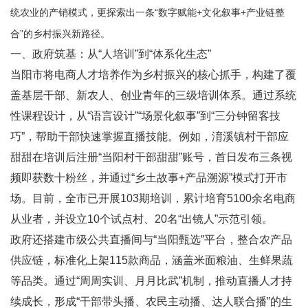
统农业的产销模式，更探索出一条“数字赋能+文化叙事+产业链整
合”的乡村振兴新路径。
一、政府筑基：从“人培训”到“体系化生态”
当阳市将电商人才培养作为乡村振兴的核心抓手，构建了覆
盖基层干部、新农人、创业青年的三级培训体系。通过系统
性课程设计，从“语言设计”“场景化叙事”到“三分钟留客技
巧”，帮助干部快速掌握直播技能。例如，淯溪镇村干部应
甜甜在培训后注册“当阳村干部甜甜”账号，首日发布三条视
频即获数十粉丝，并通过“乡土故事+产品溯源”模式打开市
场。目前，全市已开展103期培训，累计培育5100余名电商
从业者，并设立10个试点村、20名“出镜人”示范引领。
政府还搭建市级公共直播间与“当阳甄选”平台，整合农产品
供应链，标准化上架115款商品，涵盖米面粮油、生鲜果蔬
等品类。通过“周周实训、月月比武”机制，推动直播人才持
续成长，形成“干部带头播、农民主动播、达人联合播”的生