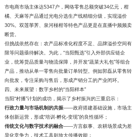
市电商市场主体达5347户，网络零售总额突破34亿元，柑
橘、天麻等产品通过光电分选生产线精细分级，实现溢价
30%。双莲荸荠、泉河椪柑等特色产品更是在直播中频频卖
断货。
但挑战依然存在：农产品标准化程度不足、品牌溢价空间有
限等问题亟待解决。为此，“当阳甄选”引入外部供应链企
业，统筹货品质量与物流保障，并开发“蔬菜大礼包”等组合
产品，推动从单一零售向批量订单转型。例如郭磊从零售转
向批发，专注采购与售后，形成产销分工的产业闭环。
四、未来展望：数字乡村的“当阳样本”
当阳“村播”计划的成功，揭示了乡村振兴的三重启示：
行政力量与市场机制的共振
——政府搭建基础设施，市场主
体创新运营，形成“培训-孵化-变现”的良性循环；
传统文化与数字技术的融合
——方言叙事、农耕场景成为差
异化竞争力，技术工具则放大传播效能；