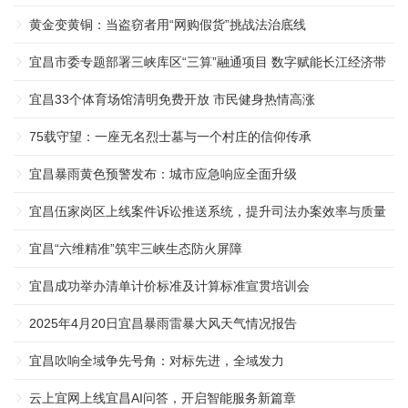
黄金变黄铜：当盗窃者用“网购假货”挑战法治底线
宜昌市委专题部署三峡库区“三算”融通项目 数字赋能长江经济带
高质量发展 ...
宜昌33个体育场馆清明免费开放 市民健身热情高涨
75载守望：一座无名烈士墓与一个村庄的信仰传承
宜昌暴雨黄色预警发布：城市应急响应全面升级
宜昌伍家岗区上线案件诉讼推送系统，提升司法办案效率与质量
... ...
宜昌“六维精准”筑牢三峡生态防火屏障
宜昌成功举办清单计价标准及计算标准宣贯培训会
2025年4月20日宜昌暴雨雷暴大风天气情况报告
宜昌吹响全域争先号角：对标先进，全域发力
云上宜网上线宜昌AI问答，开启智能服务新篇章