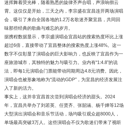
迷挥舞着荧光棒，随着熟悉的旋律齐声合唱，声浪响彻云
霄。这仅仅是开始，三天之内，李宗盛在宜昌连开两场演唱
会，吸引了来自全国各地的1.2万名歌迷齐聚宜昌，共同回
味那些经典的歌曲与难忘的岁月。
据携程数据显示，李宗盛演唱会宜昌站的搜索热度环比上涨
超过6倍，直接带动了宜昌整体的搜索热度上涨48%。这一
数字不仅彰显了演唱会的巨大影响力，也反映了宜昌作为一
座旅游城市，其独特的魅力与吸引力。业内有“1:4.8”的说
法，即每1元演唱会门票能带动同期周边4.8元消费。因此，
演唱会也被形象地称为“流动的GDP”，为宜昌的经济发展注
入了新的活力。
事实上，这并非宜昌首次尝到演唱会经济的甜头。2024
年，宜昌共举办了刘若英、任贤齐、张韶涵、杨千嬅等12场
大型演出演唱会和音乐节活动，场均吸引观众超8000人，
单场最高突破3万人。这些演唱会不仅为歌迷们带来了视听